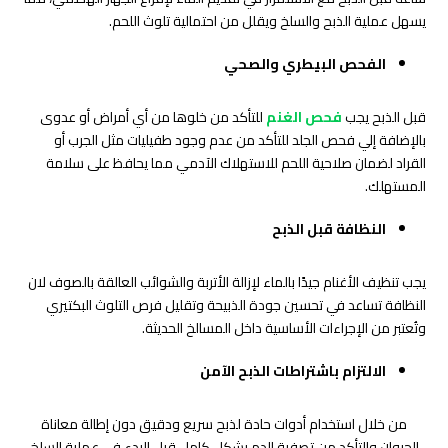
يسهل عملية الذبح والسلخ ويقلل من احتمالية تلوث اللحم.
الفحص البيطري والصحي
قبل الذبح يجب
فحص الغنم
للتأكد من خلوها من أي أمراض أو عدوى
بالإضافة إلي فحص الجلد للتأكد من عدم وجود طفيليات مثل الجرب أو
القراد لضمان صلاحية اللحم للاستهلاك الآدمي مما يحافظ على سلامة
المستهلك.
النظافة قبل الذبح
يجب تنظيف الأغنام جيدًا بالماء لإزالة الأتربة والشوائب العالقة بالصوف لان
النظافة تساعد في تحسين جودة الذبيحة وتقليل فرص التلوث البكتيري
وتُعتبر من الإجراءات الأساسية داخل المسالخ الحديثة.
الالتزام باشتراطات الذبح الآمن
من خلال استخدام أدوات حادة لذبح سريع ودقيق دون إطالة معاناة
الحيوان والتأكد من تصفية الدم بشكل كامل قبل البدء في عملية السلخ