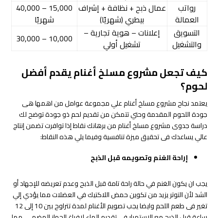
رواتب
عمال ذبح + نظافة + إشراف
15,000 – 40,000
العمالة
بيطري (شهريًا)
شهريًا
التسويق
إعلانات – هوية تجارية –
10,000 – 30,000
والتشغيل
تشغيل أولي
كيف تجعل مشروع مسلخ أغنام يقدم أفضل
لحوم؟
يعتمد نجاح مشروع مسلخ أغنام علي مجموعة عوامل من اهمها هى
جودة اللحوم المقدمة وحتي تتمكن من تقديم لحم ذو جودة توضح لك
دراسة جدوى مشروع مسلخ أغنام من برهانك نقاط إذا توافرت تضمن إنتاج
عالي يساعدك فى تحقيق ميزة تنافسية وفيما يلي هذه النقاط:
إراحة الغنم وتصويمه قبل الذبح
يجب ان يكون الغنم في حالة راحة تامة قبل الذبح وعدم تعريضه للإجهاد أو
الشد لأن التوتر يزيد من تكوين حمض اللاكتيك في العضلات مما يؤدي إلي
تغير فى طعم اللحم وايضا يجب تصويم الأغنام لمدة تتراوح بين 10 إلى 12
ساعة قبل الذبح مع الاستمرار في تقديم الماء لإفراغ الجهاز الهضمي، مما