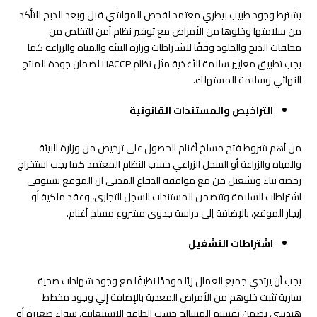
يشترط وجود طبيب بيطري معتمد لفحص المواشي قبل وبعد الذبح للتأكد
من سلامتها وخلوها من الأمراض مع توفير نظام آمن للتخلص من
مخلفات الذبح والجلود وفقًا لاشتراطات وزارة البيئة والمياه والزراعة كما
يجب تطبيق معايير سلامة الأغذية مثل نظام HACCP لضمان جودة المنتج
النهائي وسلامة المستهلك.
التراخيص والمستندات القانونية
من أهم شروط فتح مسلخ أغنام الحصول على ترخيص من وزارة البيئة
والمياه والزراعة أو السجل الزراعي حسب النظام المعتمد كما يجب استخراج
رخصة بناء وتشغيل من مع موافقة الدفاع المدني ان الموقع يستوفي
اشتراطات السلامة وتتضمن المستندات السجل التجاري، وعقد ملكية أو
إيجار الموقع، بالإضافة إلى دراسة جدوى مشروع مسلخ أغنام.
اشتراطات التشغيل
يجب أن يرتدي جميع العمال زيًا موحدًا نظيفًا مع وجود شهادات صحية
سارية تثبت خلوهم من الأمراض المعدية بالإضافة إلي وجود مخطط
هندسي يضمن تقسيم المسالخ حسب الطاقة الاستيعابية، سواء صغيرة أو