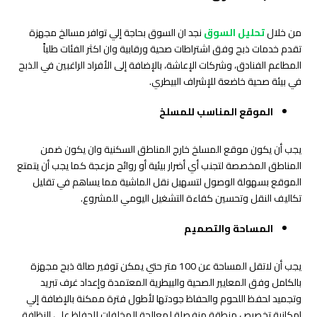
من خلال
تحليل السوق
نجد ان السوق بحاجة إلي توافر مسالخ مجهزة
تقدم خدمات ذبح وفق اشتراطات صحية ورقابية وان اكثر الفئات طلباً
المطاعم الفنادق، وشركات الإعاشة، بالإضافة إلى الأفراد الراغبين في الذبح
في بيئة صحية خاضعة للإشراف البيطري.
الموقع المناسب للمسلخ
يجب أن يكون موقع المسلخ خارج المناطق السكنية وان يكون ضمن
المناطق المخصصة لتجنب أي أضرار بيئية أو روائح مزعجة كما يجب أن يتمتع
الموقع بسهولة الوصول لتسهيل نقل الماشية مما يساهم في تقليل
تكاليف النقل وتحسين كفاءة التشغيل اليومي للمشروع.
المساحة والتصميم
يجب أن لاتقل المساحة عن 100 متر حتي يمكن توفير صالة ذبح مجهزة
بالكامل وفق المعايير الصحية والبيطرية المعتمدة وإعداد غرف تبريد
وتجميد لحفظ اللحوم والحفاظ جودتها لأطول فترة ممكنة بالإضافة إلي
إمكانية تخصيص منطقة منفصلة لمعالجة المخلفات للحفاظ على النظافة