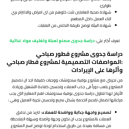
طوارئ.
شهادة صحية للعاملين تثبت خلوهم من اى امراض والالتزام بزي
اثناء العمل داخل المطعم.
شهادة البيئة توضح طريقة التخلص من النفايات.
تعرف أكثر علي:
دراسة جدوى مصنع تعبئة وتغليف مواد غذائية
دراسة جدوى مشروع فطور صباحي
:المواصفات التصميمية لمشروع فطار صباحي
وأثرها على الإيرادات
من تجربتي مع مشروع بوفية سندوتشات ووجبات خفيفة اجد ان تصميم
المشروع يلعب دوراً فى جذب العملاء وتحسين كفاءة التشغيل وزيادة
الأرباح لهذا تتناول دراسة جدوى بوفية سندوتشات اهم المعايير التي يجب
مراعاتها لضمان تقديم الخدمة بشكل سريع وتحسين تجربة العميل وهي :
تصميم واجهة جذابة وواضحة للعملاء:
لتزيد من تدفق
العملاء بالمشروع يجب ان تكون وجهة واضحة وسهلة الملاحظة
من مسافة بعيدة عن طريق استخدام لوحة توضح اسم المشروع