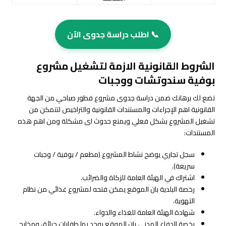
📞 اطلب دراسة جدوى الآن
الشروط القانونية الازمة لتشغيل مشروع
بوفية سندوتشات ووجبات
تضع لك برهانك ضمن دراسة جدوى مشروع فطور صباحي من الجهة
القانونية اهم الإجراءات والمستندات القانونية والتراخيص لتتمكن من
تشغيل المشروع بشكل فعلي ويمنع حدوث اى مشكلة ومن اهم هذه
المستندات:
سجل تجاري يوضح نشاط المشروع (مطعم / بوفية / وجبات
سريعة).
اشتراك في الهيئة العامة للزكاة والضرائب.
رخصة البلدية بان الموقع يمكن فتحه لمشروع غذائي من نظام
التهوية.
شهادة الهيئة العامة للغذاء والدواء.
رخصة الدفاع المدني بان الموقع يوجد بها طفايات حرائق ومخارج