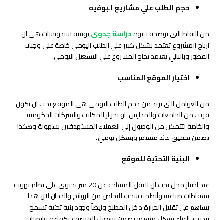
حجم الطلب علي مشاريع البوفيه
من النقاط التي توضحه بقوة
دراسة جدوى
بوفية سندوتشات هي ان
ارباح المشروع تعتمد بشكل كبير علي الطلب اليومي خاصة على وجبات
الفطور وبالتالي يعتمد نجاح المشروع علي التشغيل اليومي.
اختيار الموقع المناسب
من العوامل التي تزيد من حجم الطلب اليومي هي الموقع يجب ان يكون
قريب من الجامعات والمدارس او بجوار المكاتب والشركات الحكومية
والخاصة لتتمكن من الوصول إلي العملاء المستهدفين بسهولة وهكذا
تضمن تحقيق عائد مستمر وبشكل يومي
.
البنية التحتية للموقع
عند اختيار محل يجب ان لاتقل المساحة عن 20 متر يحتوي علي نظام تهوية
بشفاطات صناعية وأنظمة سحب للتخلص من الروائح والدخان لان هذا
يساهم فى تقليل الحرارة داخل المطبخ وايضاً وجود بنية تحتية تسمح
بتدفق الماء بشكل مستمر تضمن تشعيل المشروع بكفاءة وارضيات