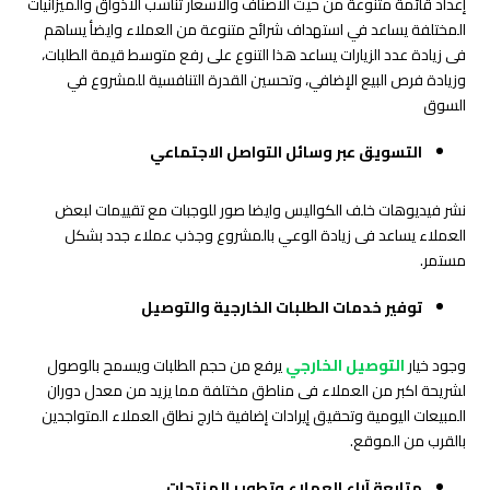
إعداد قائمة متنوعة من حيث الأصناف والأسعار تناسب الأذواق والميزانيات
المختلفة يساعد في استهداف شرائح متنوعة من العملاء وايضأ يساهم
فى زيادة عدد الزيارات يساعد هذا التنوع على رفع متوسط قيمة الطلبات،
وزيادة فرص البيع الإضافي، وتحسين القدرة التنافسية للمشروع في
السوق
التسويق عبر وسائل التواصل الاجتماعي
نشر فيديوهات خلف الكواليس وايضا صور للوجبات مع تقييمات لبعض
العملاء يساعد فى زيادة الوعي بالمشروع وجذب عملاء جدد بشكل
مستمر.
توفير خدمات الطلبات الخارجية والتوصيل
وجود خيار
التوصيل الخارجي
يرفع من حجم الطلبات ويسمح بالوصول
لشريحة اكبر من العملاء فى مناطق مختلفة مما يزيد من معدل دوران
المبيعات اليومية وتحقيق إيرادات إضافية خارج نطاق العملاء المتواجدين
بالقرب من الموقع.
متابعة آراء العملاء وتطوير المنتجات