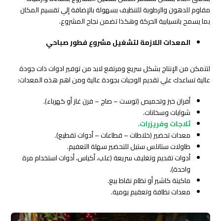
مقاوم للدهون والرطوبة للتنظيف بسهولة بالإضافة إلي تقسيم المكان
بما يسمح بانسيابية الحركة وهكذا تضمن نجاح المشروع.
المعدات اللازمة لتشغيل مشروع فطور صباحي
لتتمكن من الإنتاج بشكل سريع ومرتفع لابد من توفير ادوات ذات جودة
عالية تساعدك علي تقديم الوجبات بجودة عالية ومن اهم هذه المعدات:
أفران خبز وتحميص (توست – صاج – فرن غاز أو كهرباء).
شوايات وسخانات.
ثلاجات وفريزرات
.
معدات تحضير (خلاطات – قطاعات – أدوات تقطيع).
طاولات ستانلس ستيل للتحضير سهلة التعفيم.
أدوات تقديم وتغليف سريعة (علب، أكياس، أدوات استخدام مرة
واحدة).
ماكينة كاشير أو نظام نقاط بيع.
معدات نظافة وتعقيم يومية.