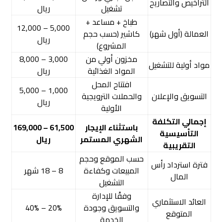
التراخيص والتصاريح
تشغيل
ريال
طباخ + مساعد +
5,000 – 12,000
العمالة (أول شهر)
كاشير (حسب حجم
ريال
المشروع)
مخزون أولي من
3,000 – 8,000
مواد أولية للتشغيل
المواد الغذائية
ريال
افتتاح المحل
1,000 – 5,000
التسويق والإعلان
والحملات الترويجية
ريال
الأولية
إجمالي التكلفة
باستثناء الإيجار
61,500 – 169,000
التأسيسية
الشهري المستمر
ريال
التقريبية
حسب الموقع وحجم
فترة استرداد رأس
المبيعات وكفاءة
8 – 18 شهر
المال
التشغيل
وفقًا للإدارة
العائد الاستثماري
والتسويق وجودة
20% – 40%
المتوقع
الخدمة