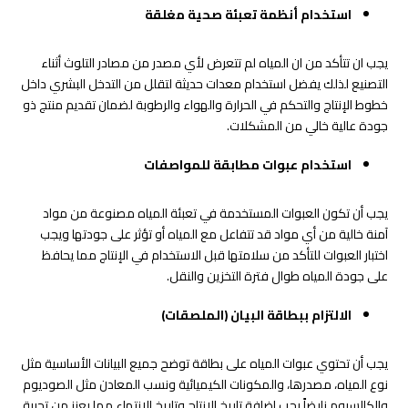
استخدام أنظمة تعبئة صحية مغلقة
يجب ان تتأكد من ان المياه لم تتعرض لأي مصدر من مصادر التلوث أثناء
التصنيع لذلك يفضل استخدام معدات حديثة لتقلل من التدخل البشري داخل
خطوط الإنتاج والتحكم في الحرارة والهواء والرطوبة لضمان تقديم منتج ذو
جودة عالية خالي من المشكلات.
استخدام عبوات مطابقة للمواصفات
يجب أن تكون العبوات المستخدمة في تعبئة المياه مصنوعة من مواد
آمنة خالية من أي مواد قد تتفاعل مع المياه أو تؤثر على جودتها ويجب
اختبار العبوات للتأكد من سلامتها قبل الاستخدام في الإنتاج مما يحافظ
على جودة المياه طوال فترة التخزين والنقل.
الالتزام ببطاقة البيان (الملصقات)
يجب أن تحتوي عبوات المياه على بطاقة توضح جميع البيانات الأساسية مثل
نوع المياه، مصدرها، والمكونات الكيميائية ونسب المعادن مثل الصوديوم
والكالسيوم زايضاً يجب إضافة تاريخ الإنتاج وتاريخ الانتهاء مما يعزز من تجربة