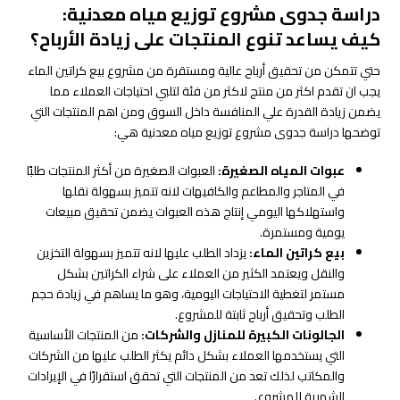
دراسة جدوى مشروع توزيع مياه معدنية:
كيف يساعد تنوع المنتجات على زيادة الأرباح؟
حتي تتمكن من تحقيق أرباح عالية ومستقرة من مشروع بيع كراتين الماء
يجب ان تقدم اكثر من منتج لاكثر من فئة لتلبي احتياجات العملاء مما
يضمن زيادة القدرة علي المنافسة داخل السوق ومن اهم المنتجات التي
توضحها دراسة جدوى مشروع توزيع مياه معدنية هي:
عبوات المياه الصغيرة:
العبوات الصغيرة من أكثر المنتجات طلبًا
في المتاجر والمطاعم والكافيهات لانه تتميز بسهولة نقلها
واستهلاكها اليومي إنتاج هذه العبوات يضمن تحقيق مبيعات
يومية ومستمرة.
بيع كراتين الماء:
يزداد الطلب عليها لانه تتميز بسهولة التخزين
والنقل ويعتمد الكثير من العملاء على شراء الكراتين بشكل
مستمر لتغطية الاحتياجات اليومية، وهو ما يساهم في زيادة حجم
الطلب وتحقيق أرباح ثابتة للمشروع.
الجالونات الكبيرة للمنازل والشركات:
من المنتجات الأساسية
التي يستخدمها العملاء بشكل دائم يكثر الطلب عليها من الشركات
والمكاتب لذلك تعد من المنتجات التي تحقق استقرارًا في الإيرادات
الشهرية للمشروع.