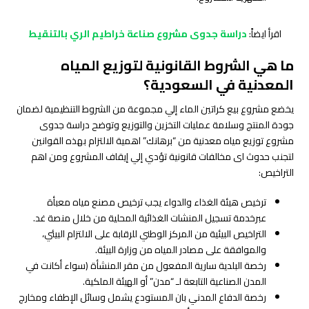
اقرأ ايضاً:
دراسة جدوى مشروع صناعة خراطيم الري بالتنقيط
ما هي الشروط القانونية لتوزيع المياه
المعدنية في السعودية؟
يخضع مشروع بيع كراتين الماء إلي مجموعة من الشروط التنظيمية لضمان
جودة المنتج وسلامة عمليات التخزين والتوزيع وتوضح دراسة جدوى
مشروع توزيع مياه معدنية من “برهانك” اهمية الالتزام بهذه القوانين
لتجنب حدوث اى مخالفات قانونية تؤدي إلي إيقاف المشروع ومن اهم
التراخيص:
ترخيص هيئة الغذاء والدواء يجب ترخيص مصنع مياه معبأة
عبرخدمة تسجيل المنشات الغذائية المحلية من خلال منصة غد.
التراخيص البيئية من المركز الوطني للرقابة على الالتزام البيئي،
والموافقة على مصادر المياه من وزارة البيئة.
رخصة البلدية سارية المفعول من مقر المنشأة (سواء أكانت في
المدن الصناعية التابعة لـ “مدن” أو الهيئة الملكية.
رخصة الدفاع المدني بان المستودع يشمل وسائل الإطفاء ومخارج