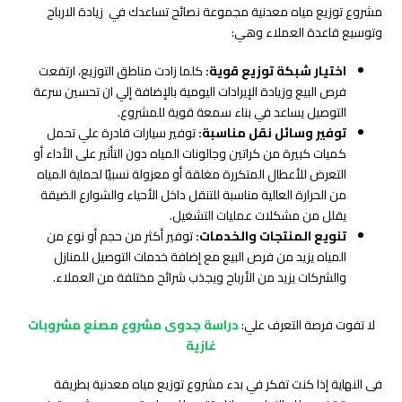
مشروع توزيع مياه معدنية مجموعة نصائح تساعدك في زيادة الارباح
وتوسيع قاعدة العملاء وهي:
اختيار شبكة توزيع قوية:
كلما زادت مناطق التوزيع، ارتفعت
فرص البيع وزيادة الإيرادات اليومية بالإضافة إلي ان تحسين سرعة
التوصيل يساعد في بناء سمعة قوية للمشروع.
توفير وسائل نقل مناسبة:
توفير سيارات قادرة علي تحمل
كميات كبيرة من كراتين وجالونات المياه دون التأثير على الأداء أو
التعرض للأعطال المتكررة مغلقة أو معزولة نسبيًا لحماية المياه
من الحرارة العالية مناسبة للتنقل داخل الأحياء والشوارع الضيقة
يقلل من مشكلات عمليات التشغيل.
تنويع المنتجات والخدمات:
توفير أكثر من حجم أو نوع من
المياه يزيد من فرص البيع مع إضافة خدمات التوصيل للمنازل
والشركات يزيد من الأرباح ويجذب شرائح مختلفة من العملاء.
لا تفوت فرصة التعرف علي:
دراسة جدوى مشروع مصنع مشروبات
غازية
فى النهاية إذا كنت تفكر في بدء مشروع توزيع مياه معدنية بطريقة