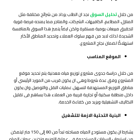
من خلال
تحليل السوق
نجد ان الطلب يزداد من شرائح مختلفة مثل
المنازل، المطاعم، الكافيهات، الشركات، والمتاجر مما يمنحه فرصة قوية
لتحقيق مبيعات يومية مستقرة ولكن ايضاً يتميز هذا السوق بالمنافسة
الشديدة لذلك لابد من فهم سلوك العملاء وتحديد المناطق الأكثر
استهلاكًا لضمان نجاح المشروع.
الموقع المناسب
من خلال دراسة جدوى مشروع توزيع مياه معدنية يتم تحديد موقع
المشروع وفق عدة شروط وهي ان يكون قريب من المورد الرئيسي أو
مناطق التوزيع المستهدفة لتسهيل عمليات النقل والتوصيل وان يكون
داخل منطقة سكنية أو تجارية قريبة من العملاء هذا يساهم فى تقليل
التكاليف التشغيلية ويزيد من كفاءة الخدمة.
البنية التحتية الازمة للتشغيل
يشترط ان يكون مستودع المياه مساحته تبدأ من 80 إلى 150 متر ليتمكن
من استيعاب السيارات المستحدمة فى عملية التوزيع وتخزين عبوات المياه