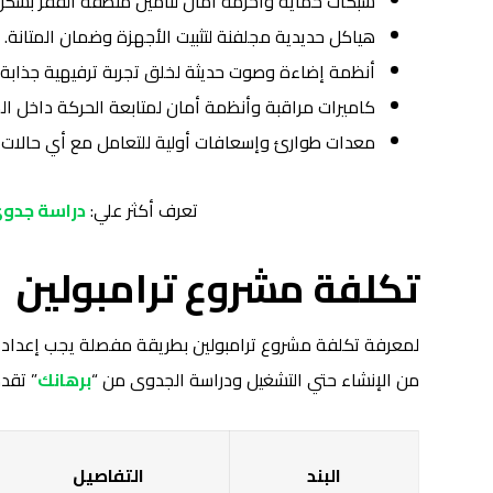
شبكات حماية وأحزمة أمان لتأمين منطقة القفز بشكل
هياكل حديدية مجلفنة لتثبيت الأجهزة وضمان المتانة.
أنظمة إضاءة وصوت حديثة لخلق تجربة ترفيهية جذابة.
كاميرات مراقبة وأنظمة أمان لمتابعة الحركة داخل الص
معدات طوارئ وإسعافات أولية للتعامل مع أي حالات ط
تعرف أكثر علي:
دراسة جدوى
تكلفة مشروع ترامبولين
لمعرفة تكلفة مشروع ترامبولين بطريقة مفصلة يجب إعداد در
من الإنشاء حتي التشغيل ودراسة الجدوى من “
برهانك
” تقد
البند
التفاصيل