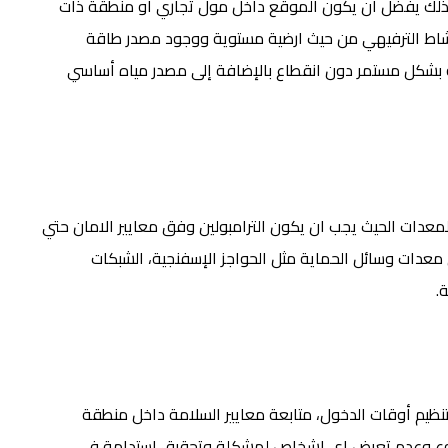
ية لذلك يفضل ان يكون الموقع داخل مول تجاري أو منطقة ذات
لنشاط الترفيهي من حيث ارضية مستوية ووجود مصدر طاقة
 بشكل مستمر دون انقطاع بالإضافة إلى مصدر مياه أساسي
عدات الحيث يجب ان يكون الترامبولين وفق معايير الامان حتي
معدات وسائل الحماية مثل الحواجز الإسفنجية، الشبكات
.
تنظيم أوقات الدخول، متابعة معايير السلامة داخل منطقة
روع وعدم تعرض اى اشخاص لمشكلة وتحقيق استدامة في