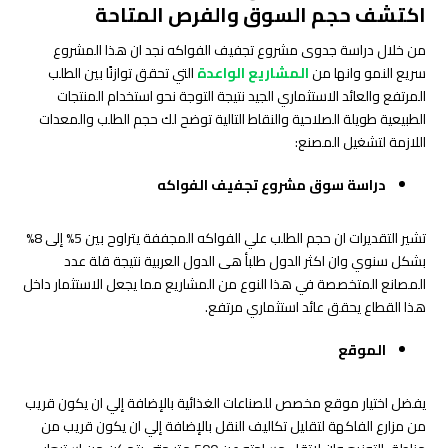
اكتشف حجم السوق والفرص المتاحة
من خلال دراسة جدوى مشروع تجفيف الفواكه نجد ان هذا المشروع
سريع النمو وانها من
المشاريع الواعدة
التي تحقق توازنًا بين الطلب
المرتفع والعائد الاستثماري الجيد نتيجة التوجة نحو استخدام المنتجات
الطبيعية طويلة الصلاحية والنقاط التالية توضح لك حجم الطلب والمعدات
اللازمة لتشغيل المصنع:
دراسة سوق مشروع تجفيف الفواكه
تشير التقديرات ان حجم الطلب علي الفواكه المجففة يتراوح بين 5% إلى 8%
بشكل سنوي وان اكثر الدول طلبأ هى الدول العربية نتيجة قلة عدد
المصانع المتخصصة في هذا النوع من المشاريع مما يجعل الاستثمار داخل
هذا القطاع يحقق عائد استثماري مرتفع.
الموقع
يفضل اختيار موقع مخصص للصناعات الغذائية بالإضافة إلي ان يكون قريب
من مزارع الفاكهة لتقليل تكاليف النقل بالإضافة إلي ان يكون قريب من