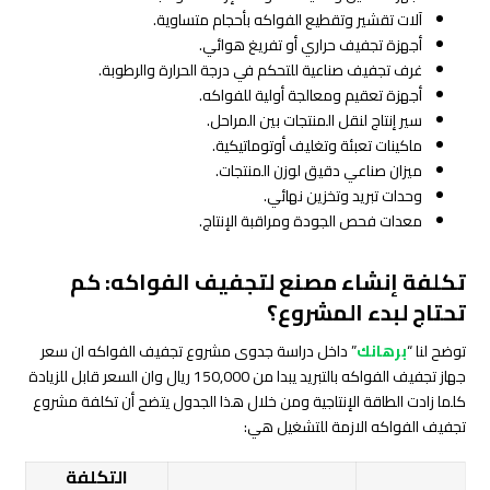
آلات تقشير وتقطيع الفواكه بأحجام متساوية.
أجهزة تجفيف حراري أو تفريغ هوائي.
غرف تجفيف صناعية للتحكم في درجة الحرارة والرطوبة.
أجهزة تعقيم ومعالجة أولية للفواكه.
سير إنتاج لنقل المنتجات بين المراحل.
ماكينات تعبئة وتغليف أوتوماتيكية.
ميزان صناعي دقيق لوزن المنتجات.
وحدات تبريد وتخزين نهائي.
معدات فحص الجودة ومراقبة الإنتاج.
تكلفة إنشاء مصنع لتجفيف الفواكه: كم
تحتاج لبدء المشروع؟
توضح لنا “
برهانك
” داخل دراسة جدوى مشروع تجفيف الفواكه ان سعر
جهاز تجفيف الفواكه بالتبريد يبدا من 150,000 ريال وان السعر قابل للزيادة
كلما زادت الطاقة الإنتاجية ومن خلال هذا الجدول يتضح أن تكلفة مشروع
تجفيف الفواكه الازمة للتشغيل هي:
التكلفة