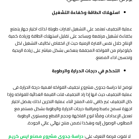
استهلاك الطاقة وكفاءة التشغيل
عملية التجفيف تعتمد علي التشغيل لفترات طويلة لذلك اختيار جهاز يتمتع
بكفاءة تشغيل مرتفعة ويساعد على تقليل استهلاك الطاقة وزيادة كمية
الإنتاج خلال نفس الفترة الزمنية حيث ان انخفاض تكاليف التشغيل لكل
كيلوغرام من الفواكه المجففة ينعكس بشكل مباشر على زيادة الربحية
وتحسين اداء المصنع.
التحكم في درجات الحرارة والرطوبة
توضح لنا دراسة جدوى مشروع تجفيف الفواكه اهمية درجة الحرارة فى
عملية التجفيف حيث انها إذا زاد التجفيف قلت القيمة الغذائية للفواكه وإذا
كان التجفيف غير كافي تلف المنتج اثناء عملية التخزين لذلك يفضل اختيار
اجهزة تسمح بضبط ومراقبة درجات الحرارة والرطوبة بشكل مستمر مع
تعديل الإعدادات وفقًا لنوع الفاكهة وحجم القطع ومستوى الرطوبة
المطلوب الوصول إليه وهكذا تضمن منتج نهائي عالي الجودة.
لا تفوت فرصة التعرف علي:
دراسة جدوى مشروع مصنع ايس كريم