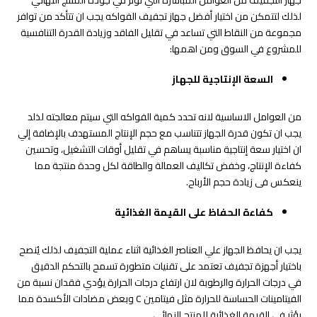
لذلك لتتمكن من اختيار أفضل جهاز تجفيف الفواكه يجب ان تتأكد من توافر
مجموعة من النقاط التي تساعد في تقليل الفاقد وزيادة القدرة التنافسية
للمشروع في السوق ومن اهمها:
السعة الإنتاجية للجهاز
من العوامل الاساسية لانه تحدد كمية الفواكه التي سيتم معالجته لذلد
يجب ان تكون قدرة الجهاز تتناسب مع حجم الإنتاج المستهدف بالإضافة إلي
ان اختيار سعة إنتاجية مناسبة يساهم في تقليل أوقات التشغيل، وتحسين
كفاءة الإنتاج، وخفض تكاليف العمالة والطاقة لكل وحدة منتجة مما
ينعكس فى زيادة حجم الأرباح.
كفاءة الحفاظ على القيمة الغذائية
يجب ان يحافظ الجهاز علي العناصر الغذائية اثناء عملية التجفيف لذلك يُنصح
باختيار أجهزة تجفيف تعتمد على تقنيات متطورة تسمح بالتحكم الدقيق
في درجات الحرارة والرطوبة لان ارتفاع درجات الحرارة يؤدي فقدان نسبة من
الفيتامينات الحساسة للحرارة مثل فيتامين C وبعض مضادات الأكسدة مما
يؤثر في القيمة الغذائية للمنتج النهائي.