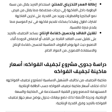
إطالة العمر التخزيني للمنتج:
استخدام التبريد يقلل من نسبة
الرطوبة داخل الفاكهة إلي درجات منخفضة مما يقلل من فرص
نمو البكتيريا والفطريات ويزيد من القدرة علي تخزين الفاكهة
لفترات اطول وهكذا يمكنك تقديم فاكهه في غير الموسم مما
يقدم ميزة تنافسية.
تقليل الفاقد وتحسين كفاءة الإنتاج:
يساعد التجفيف بالتبريد
على تقليل نسب الفاقد الناتجة عن التلف أو انخفاض الجودة أثناء
التصنيع حيث انها يوفر الظروف المناسبة لتحسين كفاءة الإنتاج
والاستفادة القصوى من المواد الخام.
دراسة جدوى مشروع تجفيف الفواكه: أسعار
ماكينة تجفيف الفواكه
ماكينة التجفيف من تكاليف التشغيل الاساسية لمشروع تجفيف الفواكهه
لذلك تختلف أسعار ماكينة تجفيف الفواكه حسب الطاقة الإنتاجية
المستهدفة للمصنع ونوع التقنية المستخدمة في الماكينة والسعة
الإنتاجية، ودرجة الأتمتة لذلك تضع برهانك جدول يوضح سعر جهاز تجفيف
الفواكه بالتبريد وفق القدرة الإنتاجية: