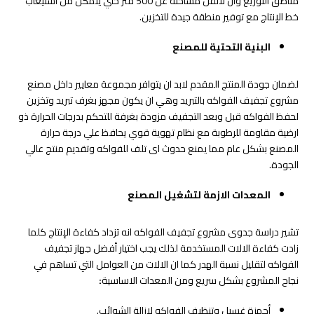
مناطق التوزيع وان لاتقل مساحته عن 500 متر حتي يتمكن من استيعاب
خط الإنتاج مع توفير منطقة جيدة للتخزين.
البنية التحتية للمصنع
لضمان جودة المنتج المقدم لابد ان يتوافر مجموعة معايير داخل مصنع
مشروع تجفيف الفواكه بالتبريد وهي ان يكون مجهز بغرف تبريد وتخزين
لحفظ الفواكه قبل وبعد التجفيف مزودة بغرفة للتحكم بدرجات الحرارة ذو
ارضية مقاومة للرطوبة مع نظام تهوية قوي يحافظ علي درجة حرارة
المصنع بشكل عام مما يمنع حدوث اى تلف للفواكه وتقديم منتج عالي
الجودة.
المعدات الازمة لتشغيل المصنع
تشير دراسة جدوى مشروع تجفيف الفواكه انه تزداد كفاءة الإنتاج كلما
زادت كفاءة الالات المستخدمة لذلك يجب اختيار أفضل جهاز تجفيف
الفواكه لتقليل نسبة الهدر كما ان الالات من العوامل التي تساهم في
نجاح المشروع بشكل سريع ومن المعدات الاساسية
:
أجهزة غسيل وتنظيف الفواكه لإزالة الشوائب.