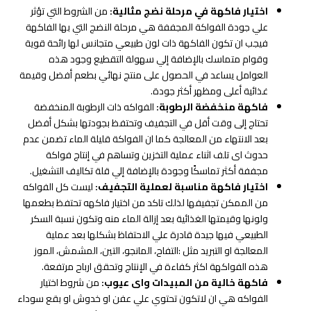
اختيار فاكهة في مرحلة نضج مثالية:
من الشروط التي تؤثر
علي جودة الفواكة المجففة هي مرحلة النضج التي بها الفاكهة
فيجب ان تكون الفاكهة ذات لون طبيعي متجانس لها رائحة قوية
وقوام متماسك بالإضافة إلي سهولة التقطيع وجود هذه
العوامل يساعد في الحصول على منتج نهائي بطعم أفضل وقيمة
غذائية أعلى ومظهر أكثر جودة.
فاكهة منخفضة الرطوبة:
الفواكه ذات الرطوبة المنخفضة
تحتاج إلى وقت أقل في التجفيف وتحتفظ بجودتها بشكل أفضل
بعد الانتهاء من المعالجة كما ان الفواكة قليلة الماء تضمن عدم
حدوث اى تلف اثناء عملية التخزين وتساهم في إنتاج فواكة
مجففة أكثر تماسكًا وجودة بالإضافة إلي قلة تكاليف التشغيل.
اختيار فاكهة مناسبة لعملية التجفيف:
ليست كل الفواكه
من الممكن تجفيفها لذلك تاكد من اختيار فاكهه تحتفظ بطعمها
ولونها وقيمتها الغذائية بعد إزالة الماء منه وتكون نسبة السكر
الطبيعي فيها جيدة قادرة علي الاحتفاظ بشكلها بعد عملية
المعالجة او التبريد مثل :التفاح، المانجو، التين، المشمش، الموز
هذه الفواكهة اكثر كفاءة في الإنتاج وتحقق ارباح مرتفعة.
فاكهة خالية من المبيدات واى عيوب:
من شروط اختيار
الفواكه هي ان لاتكون تحتوي علي عفن او خدوش او بقع سوداء