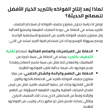
لماذا يُعد إنتاج الفواكه بالتبريد الخيار الأفضل
للمصانع الحديثة؟
توضح لنا دراسة جدوى مشروع تجفيف الفواكه ان استخدام التجفيف
بالتبريد يساعد في الحفاظ علي جودة المنتجات الطبيعية وقيمتها الغذائية
وان مشروع تجفيف الفواكه بالتبريد من المشاريع الاستثمارية الواعدة
ويتميز بسهولة التوسع وذلك لان استخدام تقنية التبريد تساعد في الاتي:
الحفاظ على الفيتامينات والعناصر الغذائية:
استخدام
تقنية
التجفيف بالتبريد
يساعد في الحفاظ على نسبة كبيرة من
الفيتامينات والمعادن لانه يقلل من نسبة تكسير المعادن وهكذا
تقدم فواكهه ذات قيمة غذائية تقارب الفواكهه الطازجة.
الحفاظ على الطعم والرائحة والشكل الخارجي:
من مزايا
مشروع تجفيف الفواكه بالتبريد هي الاحتفاظ بالنكهة واللون
الأصلي للفاكهة وذلك لان عملية التجفيف بالتبريد تقلل من فرص
فقدان المركبات العطرية والزيوت الطبيعية المسؤولة عن الطعم
والرائحة وايضاً من الانكماش الذي يحدث اثناء التجفيف الحراري
وبالتالي يمكنك تقديم منتج ذو مظهر جذاب وقريب من الفواكهه
الطازجة.