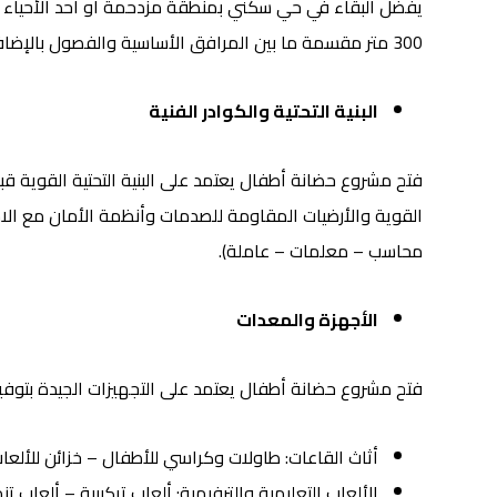
يفضل البقاء في حي سكني بمنطقة مزدحمة أو أحد الأحياء ال
300 متر مقسمة ما بين المرافق الأساسية والفصول بالإضافة إلى منطقة لاستقبال العملاء مع مكتب إداري.
البنية التحتية والكوادر الفنية
فتح مشروع حضانة أطفال يعتمد على البنية التحتية القوية ق
القوية والأرضيات المقاومة للصدمات وأنظمة الأمان مع الاست
محاسب – معلمات – عاملة).
الأجهزة والمعدات
فتح مشروع حضانة أطفال يعتمد على التجهيزات الجيدة بتوفير 
أثاث القاعات: طاولات وكراسي للأطفال – خزائن للألعاب
الألعاب التعليمية والترفيهية: ألعاب تركيبية – ألعاب ت