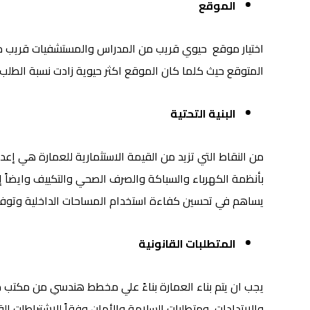
الموقع
اختيار موقع حيوي قريب من المدراس والمستشفيات قريب من ا
المتوقع حيث كلما كان الموقع اكثر حيوية زادت نسبة الطلب عل
البنية التحتية
من النقاط التي تزيد من القيمة الاستثمارية للعمارة هي إعدا
بأنظمة الكهرباء والسباكة والصرف الصحي والتكييف وايضاً إ
يساهم في تحسين كفاءة استخدام المساحات الداخلية وتوفير 
المتطلبات القانونية
يجب ان يتم بناء العمارة بناءً علي مخطط هندسي من مكتب معت
والارتدادات، ومتطلبات السلامة والأمان وفقاً للاشتراطات 