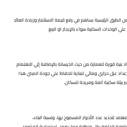
لطرق الرئيسية يساهم في رفع قيمة الاستثمار وزيادة العائد
ي الوحدات السكنية سواء بالإيجار او البيع.
د بنية قوية للعمارة من حيث الخرسانة بالإضافة إلي الاهتمام
عداد عزل حراري ومائي للبناية للحفاظ علي جودة المبني هذا
بيئة سكنية آمنة ومريحة للسكان.
مد لتحديد عدد الأدوار المسموح بها، ونسبة البناء،
القانونية الخاصة بكل منطقة مما يضمن استمرارية المشروع