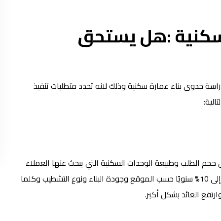
 سكنية :هل يستحق
سة جدوى بناء عمارة سكنية وذلك لانه تحدد متطلبات تنفيذ
الية:
حجم الطلب وطبيعة الوحدات السكنية التي يبحث عنها العملاء
وتوضح ايضاً ان العائد الاستثماري هذا المشروع غالبًا بين 6% إلى 10% سنويًا حسب الموقع وجودة البناء ونوع التشطيب وكلما
رتفع العائد بشكل أكبر.