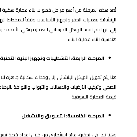
تُعد هذه المرحلة من أهم مراحل خطوات بناء عمارة سكنية لان
الإنشائية بعمليات الحفر وتجهيز الأساسات وفقاً للمخطط اله
إلي انها يتم تنفيذ الهيكل الخرساني للعمارة وهي الأعمدة
هندسية اثناء عملية البناء.
المرحلة الرابعة: التشطيبات وتجهيز البنية التحتية
هنا يتم تحويل الهيكل الإنشائي إلي وحدات سكانية جاهزة لل
الصحي وتركيب الأرضيات والدهانات والأبواب والنوافذ بالإض
قيمة العمارة السوقية.
المرحلة الخامسة: التسويق والتشغيل
وهنا تبدا في تحقيق عائد استثماري من خلال إعداد خطة تسو